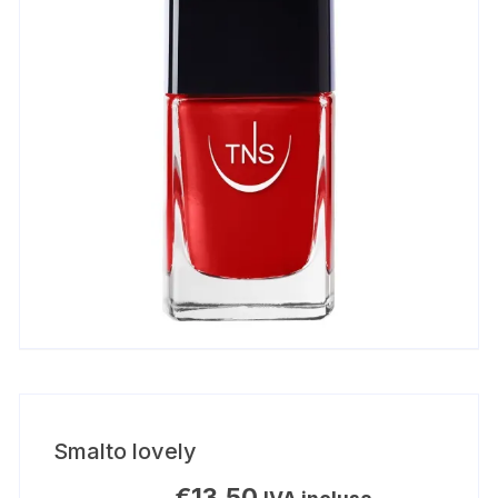
Smalto lovely
€
13,50