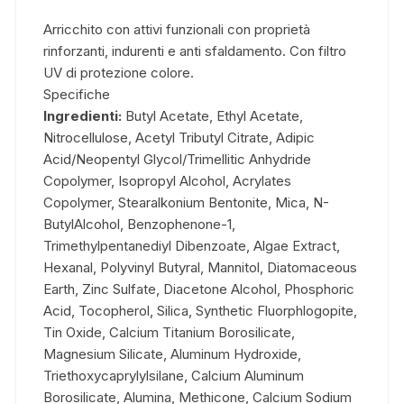
Arricchito con attivi funzionali con proprietà
rinforzanti, indurenti e anti sfaldamento. Con filtro
UV di protezione colore.
Specifiche
Ingredienti:
Butyl Acetate, Ethyl Acetate,
Nitrocellulose, Acetyl Tributyl Citrate, Adipic
Acid/Neopentyl Glycol/Trimellitic Anhydride
Copolymer, Isopropyl Alcohol, Acrylates
Copolymer, Stearalkonium Bentonite, Mica, N-
ButylAlcohol, Benzophenone-1,
Trimethylpentanediyl Dibenzoate, Algae Extract,
Hexanal, Polyvinyl Butyral, Mannitol, Diatomaceous
Earth, Zinc Sulfate, Diacetone Alcohol, Phosphoric
Acid, Tocopherol, Silica, Synthetic Fluorphlogopite,
Tin Oxide, Calcium Titanium Borosilicate,
Magnesium Silicate, Aluminum Hydroxide,
Triethoxycaprylylsilane, Calcium Aluminum
Borosilicate, Alumina, Methicone, Calcium Sodium