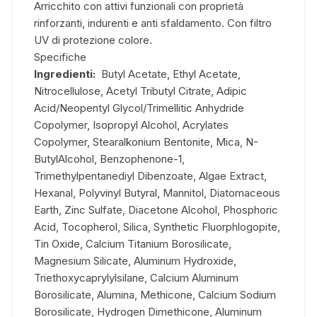
Arricchito con attivi funzionali con proprietà
rinforzanti, indurenti e anti sfaldamento. Con filtro
UV di protezione colore.
Specifiche
Ingredienti:
Butyl Acetate, Ethyl Acetate,
Nitrocellulose, Acetyl Tributyl Citrate, Adipic
Acid/Neopentyl Glycol/Trimellitic Anhydride
Copolymer, Isopropyl Alcohol, Acrylates
Copolymer, Stearalkonium Bentonite, Mica, N-
ButylAlcohol, Benzophenone-1,
Trimethylpentanediyl Dibenzoate, Algae Extract,
Hexanal, Polyvinyl Butyral, Mannitol, Diatomaceous
Earth, Zinc Sulfate, Diacetone Alcohol, Phosphoric
Acid, Tocopherol, Silica, Synthetic Fluorphlogopite,
Tin Oxide, Calcium Titanium Borosilicate,
Magnesium Silicate, Aluminum Hydroxide,
Triethoxycaprylylsilane, Calcium Aluminum
Borosilicate, Alumina, Methicone, Calcium Sodium
Borosilicate, Hydrogen Dimethicone, Aluminum