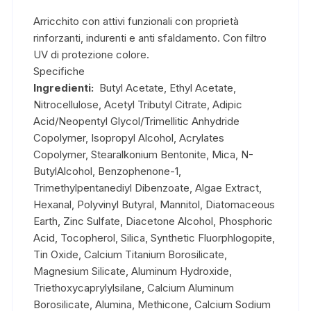
Arricchito con attivi funzionali con proprietà
rinforzanti, indurenti e anti sfaldamento. Con filtro
UV di protezione colore.
Specifiche
Ingredienti:
Butyl Acetate, Ethyl Acetate,
Nitrocellulose, Acetyl Tributyl Citrate, Adipic
Acid/Neopentyl Glycol/Trimellitic Anhydride
Copolymer, Isopropyl Alcohol, Acrylates
Copolymer, Stearalkonium Bentonite, Mica, N-
ButylAlcohol, Benzophenone-1,
Trimethylpentanediyl Dibenzoate, Algae Extract,
Hexanal, Polyvinyl Butyral, Mannitol, Diatomaceous
Earth, Zinc Sulfate, Diacetone Alcohol, Phosphoric
Acid, Tocopherol, Silica, Synthetic Fluorphlogopite,
Tin Oxide, Calcium Titanium Borosilicate,
Magnesium Silicate, Aluminum Hydroxide,
Triethoxycaprylylsilane, Calcium Aluminum
Borosilicate, Alumina, Methicone, Calcium Sodium