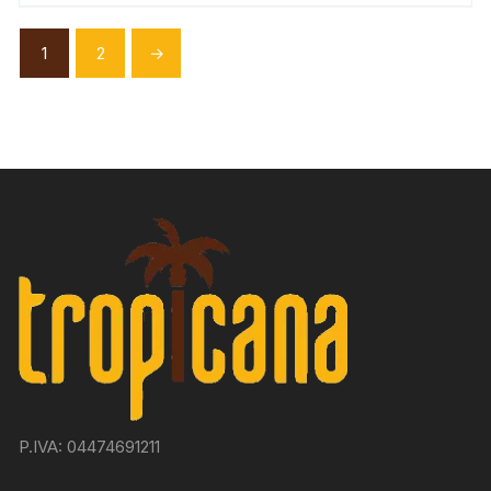
1
2
→
P.IVA: 04474691211