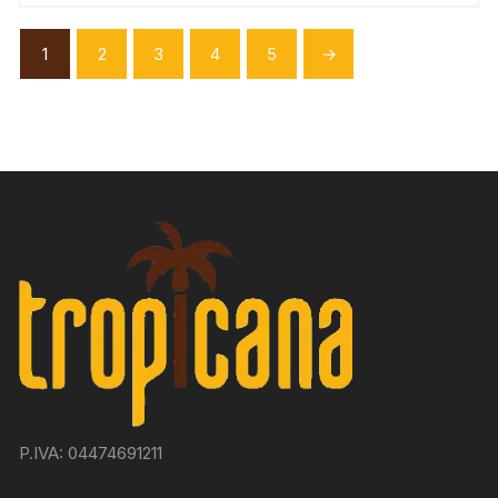
1
2
3
4
5
→
P.IVA: 04474691211