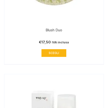
Blush Duo
€
17,50
IVA inclusa
Questo
SCEGLI
prodotto
ha
più
varianti.
Le
opzioni
possono
essere
scelte
nella