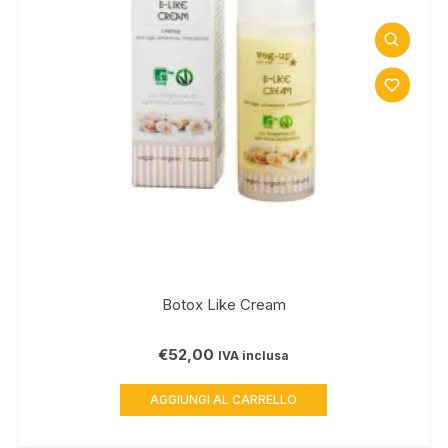
pagina
del
prodotto
Botox Like Cream
€
52,00
IVA inclusa
AGGIUNGI AL CARRELLO