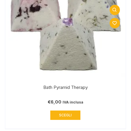
Bath Pyramid Therapy
€
6,00
IVA inclusa
Questo
SCEGLI
prodotto
ha