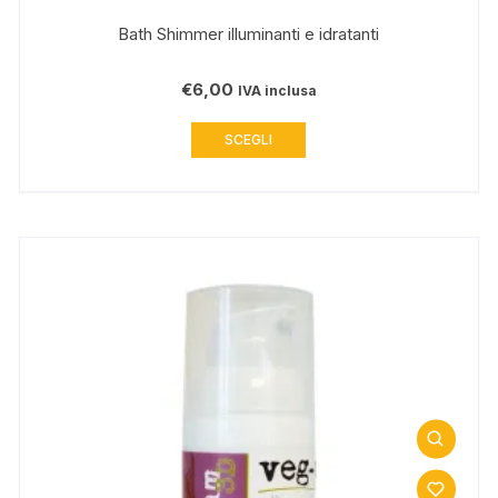
Bath Shimmer illuminanti e idratanti
€
6,00
IVA inclusa
Questo
SCEGLI
prodotto
ha
più
varianti.
Le
opzioni
possono
essere
scelte
nella
pagina
del
prodotto