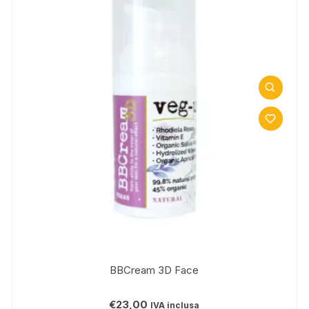
possono
essere
scelte
nella
pagina
del
prodotto
BBCream 3D Face
€
23,00
IVA inclusa