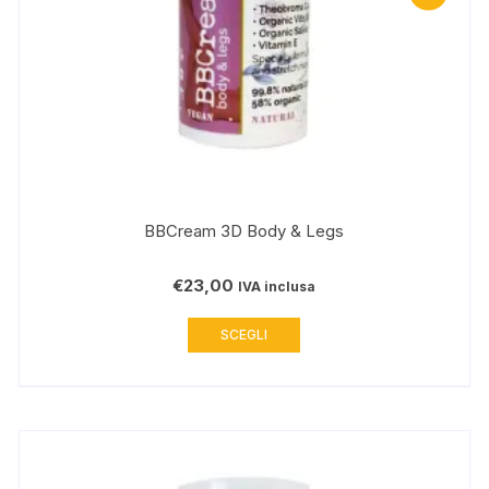
BBCream 3D Body & Legs
€
23,00
IVA inclusa
Questo
SCEGLI
prodotto
ha
più
varianti.
Le
opzioni