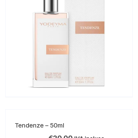
Tendenze – 50ml
€
20,00