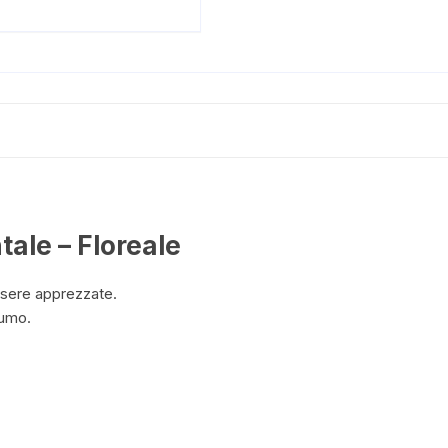
ale – Floreale
ssere apprezzate.
fumo.