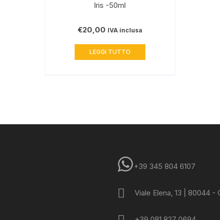
Iris -50ml
€
20,00
IVA inclusa
LEGGI TUTTO
+39 345 804 6107
Viale Elena, 13 | 80044 -
+39 081 827 0694