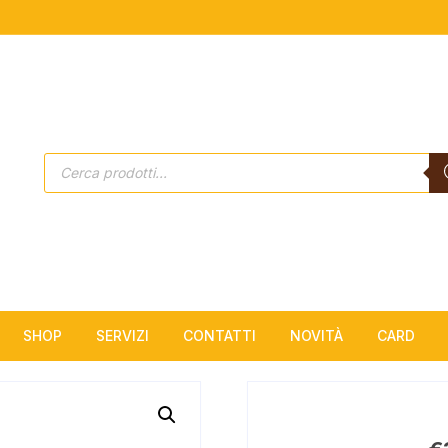
Products
search
SHOP
SERVIZI
CONTATTI
NOVITÀ
CARD
Estetica
Solarium