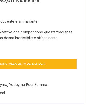
30,00
IVA inclusa
educente e ammaliante
 olfattive che compongono questa fragranza
a donna irresistibile e affascinante.
IUNGI ALLA LISTA DEI DESIDERI
eyma
,
Yodeyma Pour Femme
0ml