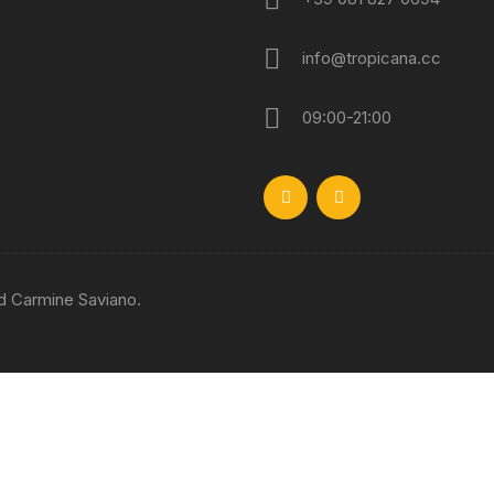
info@tropicana.cc
09:00-21:00
d Carmine Saviano.