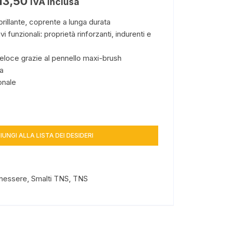
13,50
IVA inclusa
rillante, coprente a lunga durata
vi funzionali: proprietà rinforzanti, indurenti e
veloce grazie al pennello maxi-brush
a
onale
IUNGI ALLA LISTA DEI DESIDERI
enessere
,
Smalti TNS
,
TNS