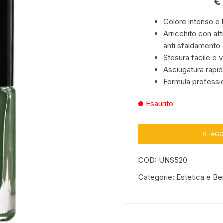
€
Benessere
Colore intenso e b
Arricchito con atti
anti sfaldamento
Stesura facile e 
Asciugatura rapid
Formula professi
Esaurito
AGG
COD:
UNS520
Categorie:
Estetica e B