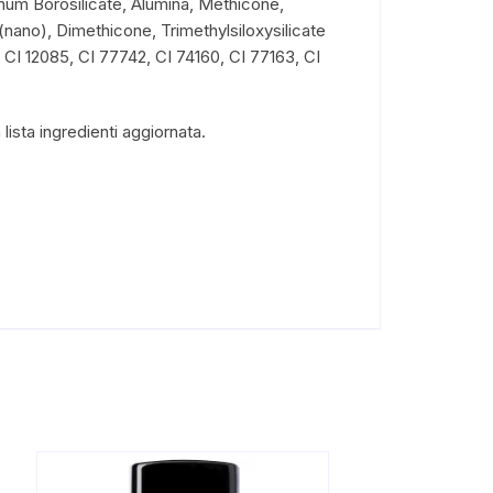
num Borosilicate, Alumina, Methicone,
ano), Dimethicone, Trimethylsiloxysilicate
 CI 12085, CI 77742, CI 74160, CI 77163, CI
lista ingredienti aggiornata.