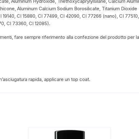
cate, Aluminum Hydroxide, Triethoxycaprylylsilane, Calcium Alumi
icone, Aluminum Calcium Sodium Borosilicate, Titanium Dioxide (n
I 19140, CI 15880, CI 77499, CI 42090, CI 77266 (nano), CI 77510,
0, CI 73360, CI 12085).
amenti, fare sempre riferimento alla confezione del prodotto per la 
un’asciugatura rapida, applicare un top coat.