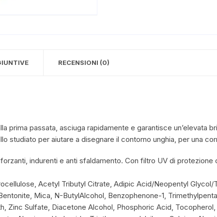
GIUNTIVE
RECENSIONI (0)
la prima passata, asciuga rapidamente e garantisce un’elevata bri
ello studiato per aiutare a disegnare il contorno unghia, per una cor
inforzanti, indurenti e anti sfaldamento. Con filtro UV di protezione 
rocellulose, Acetyl Tributyl Citrate, Adipic Acid/Neopentyl Glycol/
Bentonite, Mica, N-ButylAlcohol, Benzophenone-1, Trimethylpenta
h, Zinc Sulfate, Diacetone Alcohol, Phosphoric Acid, Tocopherol, S