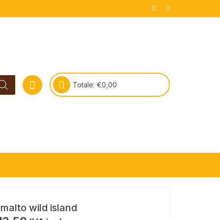
Totale:
€
0,00
malto wild island