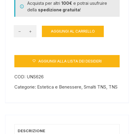
Acquista per altri
100€
e potrai usufruire
della
spedizione gratuita
!
AGGIUNGI AL CARRELLO
Smalto
Vega
magenta
10
AGGIUNGI ALLA LISTA DEI DESIDERI
ml
quantità
COD:
UNS626
Categorie:
Estetica e Benessere
,
Smalti TNS
,
TNS
DESCRIZIONE