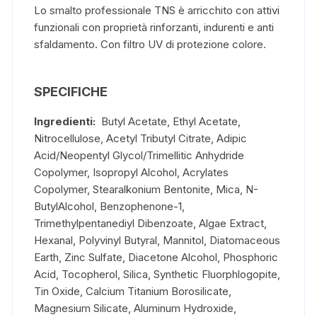
Lo smalto professionale TNS è arricchito con attivi
funzionali con proprietà rinforzanti, indurenti e anti
sfaldamento. Con filtro UV di protezione colore.
SPECIFICHE
Ingredienti:
Butyl Acetate, Ethyl Acetate,
Nitrocellulose, Acetyl Tributyl Citrate, Adipic
Acid/Neopentyl Glycol/Trimellitic Anhydride
Copolymer, Isopropyl Alcohol, Acrylates
Copolymer, Stearalkonium Bentonite, Mica, N-
ButylAlcohol, Benzophenone-1,
Trimethylpentanediyl Dibenzoate, Algae Extract,
Hexanal, Polyvinyl Butyral, Mannitol, Diatomaceous
Earth, Zinc Sulfate, Diacetone Alcohol, Phosphoric
Acid, Tocopherol, Silica, Synthetic Fluorphlogopite,
Tin Oxide, Calcium Titanium Borosilicate,
Magnesium Silicate, Aluminum Hydroxide,