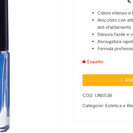
€
Benessere
Colore intenso e b
Arricchito con atti
anti sfaldamento
Stesura facile e 
Asciugatura rapid
Formula professi
Esaurito
AGG
COD:
UNS538
Categorie:
Estetica e B