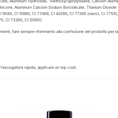
cate, Aluminum Hydroxide, Triethoxycaprylylsilane, Calcium Alumi
icone, Aluminum Calcium Sodium Borosilicate, Titanium Dioxide (n
I 19140, CI 15880, CI 77499, CI 42090, CI 77266 (nano), CI 77510,
0, CI 73360, CI 12085).
amenti, fare sempre riferimento alla confezione del prodotto per la 
un’asciugatura rapida, applicare un top coat.