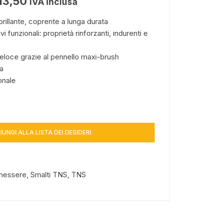
13,50
IVA inclusa
rillante, coprente a lunga durata
vi funzionali: proprietà rinforzanti, indurenti e
veloce grazie al pennello maxi-brush
a
onale
IUNGI ALLA LISTA DEI DESIDERI
enessere
,
Smalti TNS
,
TNS