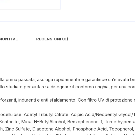
GIUNTIVE
RECENSIONI (0)
la prima passata, asciuga rapidamente e garantisce un’elevata bri
ello studiato per aiutare a disegnare il contorno unghia, per una cor
inforzanti, indurenti e anti sfaldamento. Con filtro UV di protezione 
rocellulose, Acetyl Tributyl Citrate, Adipic Acid/Neopentyl Glycol/
Bentonite, Mica, N-ButylAlcohol, Benzophenone-1, Trimethylpenta
h, Zinc Sulfate, Diacetone Alcohol, Phosphoric Acid, Tocopherol, S