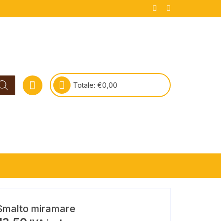
Totale:
€
0,00
Smalto miramare