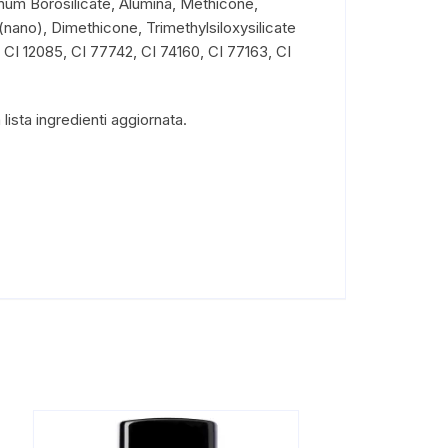
num Borosilicate, Alumina, Methicone,
ano), Dimethicone, Trimethylsiloxysilicate
 CI 12085, CI 77742, CI 74160, CI 77163, CI
lista ingredienti aggiornata.