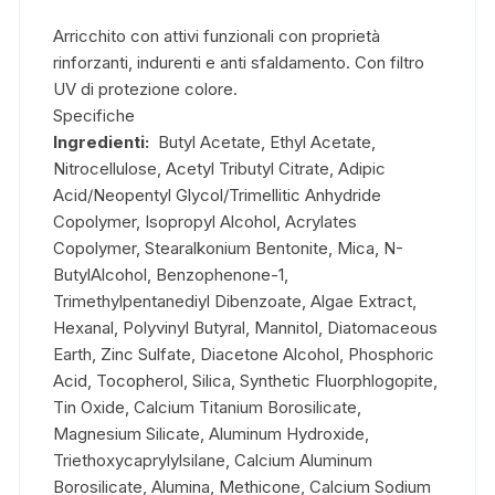
Arricchito con attivi funzionali con proprietà
rinforzanti, indurenti e anti sfaldamento. Con filtro
UV di protezione colore.
Specifiche
Ingredienti:
Butyl Acetate, Ethyl Acetate,
Nitrocellulose, Acetyl Tributyl Citrate, Adipic
Acid/Neopentyl Glycol/Trimellitic Anhydride
Copolymer, Isopropyl Alcohol, Acrylates
Copolymer, Stearalkonium Bentonite, Mica, N-
ButylAlcohol, Benzophenone-1,
Trimethylpentanediyl Dibenzoate, Algae Extract,
Hexanal, Polyvinyl Butyral, Mannitol, Diatomaceous
Earth, Zinc Sulfate, Diacetone Alcohol, Phosphoric
Acid, Tocopherol, Silica, Synthetic Fluorphlogopite,
Tin Oxide, Calcium Titanium Borosilicate,
Magnesium Silicate, Aluminum Hydroxide,
Triethoxycaprylylsilane, Calcium Aluminum
Borosilicate, Alumina, Methicone, Calcium Sodium