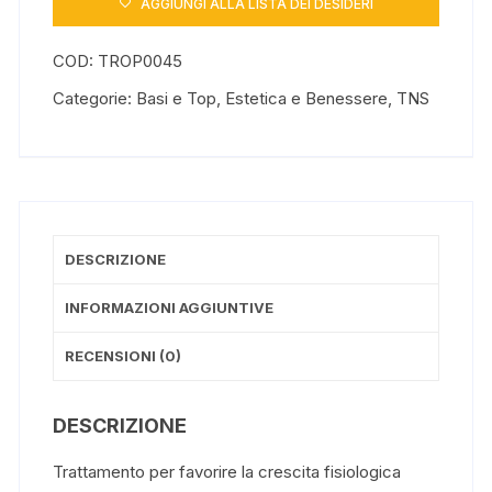
AGGIUNGI ALLA LISTA DEI DESIDERI
con
difficoltà
COD:
TROP0045
di
crescita
Categorie:
Basi e Top
,
Estetica e Benessere
,
TNS
quantità
DESCRIZIONE
INFORMAZIONI AGGIUNTIVE
RECENSIONI (0)
DESCRIZIONE
Trattamento per favorire la crescita fisiologica