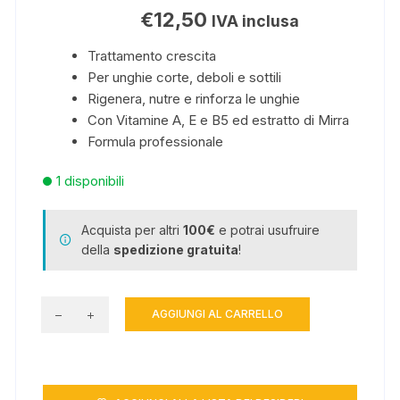
€
12,50
IVA inclusa
Trattamento crescita
Per unghie corte, deboli e sottili
Rigenera, nutre e rinforza le unghie
Con Vitamine A, E e B5 ed estratto di Mirra
Formula professionale
1 disponibili
Acquista per altri
100€
e potrai usufruire
della
spedizione gratuita
!
AGGIUNGI AL CARRELLO
Regenera
-
per
unghie