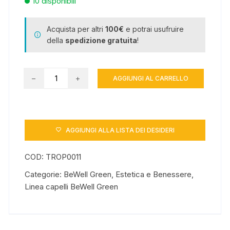
10 disponibili
Acquista per altri
100€
e potrai usufruire
della
spedizione gratuita
!
Noù
AGGIUNGI AL CARRELLO
–
Shampoo
nutriente
disciplinante
AGGIUNGI ALLA LISTA DEI DESIDERI
100ml
Minisize
COD:
TROP0011
quantità
Categorie:
BeWell Green
,
Estetica e Benessere
,
Linea capelli BeWell Green