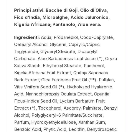
Principi attivi: Bacche di Goji, Olio di Oliva,
Fico d’India, Microalghe, Acido Jaluronico,
Kigelia Africana; Pantenolo, Aloe vera.
Ingredienti:
Aqua, Propanediol, Coco-Caprylate,
Cetearyl Alcohol, Glycerin, Caprylic/Capric
Triglyceride, Glyceryl Stearate, Dicaprylyl
Carbonate, Aloe Barbadensis Leaf Juice (*), Oryza
Sativa Starch, Ethylhexyl Stearate, Panthenol,
Kigelia Africana Fruit Extract, Quillaja Saponaria
Bark Extract, Olea Europaea Fruit Oil (**), Pullulan,
Vitis Vinifera Seed Oil (*), Hydrolyzed Hyaluronic
Acid, Nannochloropsis Oculata Extract, Opuntia
Ficus-Indica Seed Oil, Lycium Barbarum Fruit
Extract (*), Tocopherol, Ascorbyl Palmitate, Benzyl
Alcohol, Polyglyceryl-6 Palmitate/Succinate,
Parfum, Hydroxyethylcellulose, Xanthan Gum,
Benzoic Acid, Phytic Acid, Lecithin, Dehydroacetic