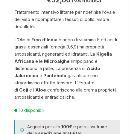
IVA inclusa
Trattamento intensivo liftante per ridefinire l’ovale
del viso e ricompattare i tessuti di collo, viso e
decolleté.
L’Olio di
Fico d’India
è ricco di vitamina E ed acidi
grassi essenziali (omega 3,6,9) ha proprietà
antiossidanti, rigeneranti ed idratanti. La
Kigelia
Africana
e le
Microalghe
rimpolpano e
distendono la pelle. La presenza di
Acido
Jaluronico
e
Pantenolo
garantisce uno
straordinario effetto tensore. L’Estratto
di
Goji
e
l’Aloe
conferiscono alla crema proprietà
antiossidanti e antiradicaliche.
10 disponibili
Acquista per altri
100€
e potrai usufruire
della
spedizione gratuita
!