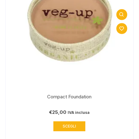
Compact Foundation
€
25,00
IVA inclusa
Questo
SCEGLI
prodotto
ha