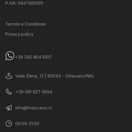
P.IVA: 04474691211
Termini e Condizioni
Privacy policy
+39 345 804 6107
Viale Elena, 13 | 80044 - Ottaviano(NA)
+39 081 827 0694
info@tropicana.cc
09:00-21:00