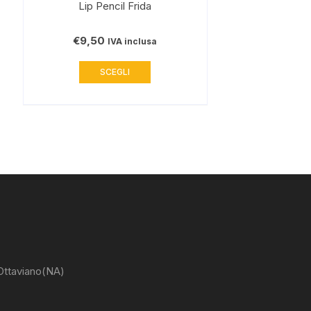
Lip Pencil Frida
€
9,50
IVA inclusa
Questo
SCEGLI
prodotto
ha
più
varianti.
Le
opzioni
possono
essere
scelte
nella
pagina
del
 Ottaviano(NA)
prodotto