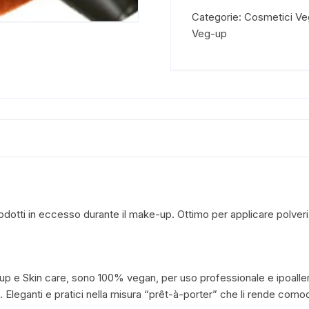
Categorie:
Cosmetici Ve
Veg-up
odotti in eccesso durante il make-up. Ottimo per applicare polveri i
e up e Skin care, sono 100% vegan, per uso professionale e ipoaller
 Eleganti e pratici nella misura “prêt-à-porter” che li rende comod