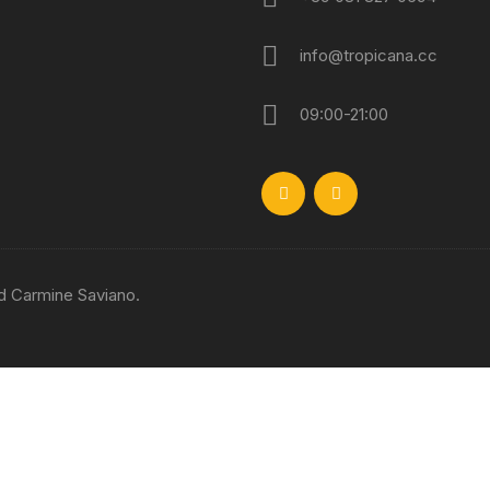
info@tropicana.cc
09:00-21:00
d Carmine Saviano.