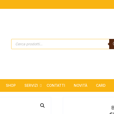
Products
search
SHOP
SERVIZI
CONTATTI
NOVITÀ
CARD
Estetica
Solarium