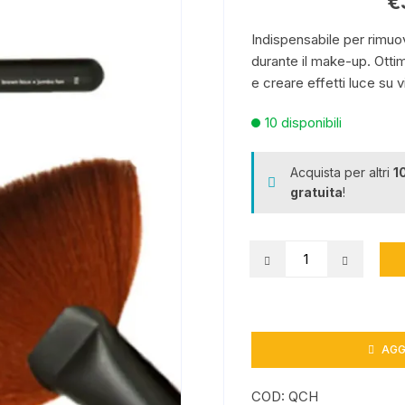
€
Benessere
Indispensabile per rimuov
durante il make-up. Ottim
e creare effetti luce su v
10 disponibili
Acquista per altri
1
gratuita
!
Brush
Jumbo
Fan
quantità
AGG
COD:
QCH