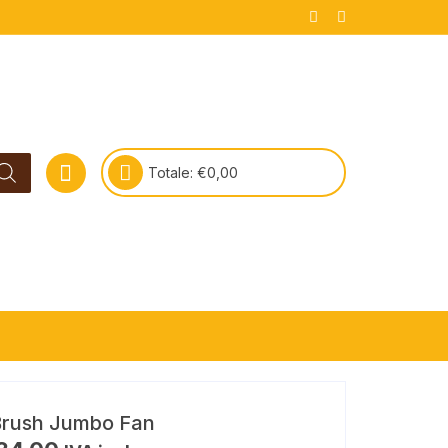
Totale:
€
0,00
Brush Jumbo Fan