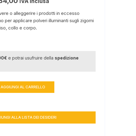
34,00
IVA inclusa
ere o alleggerire i prodotti in eccesso
o per applicare polveri illuminanti sugli zigomi
iso, collo e corpo.
00€
e potrai usufruire della
spedizione
AGGIUNGI AL CARRELLO
IUNGI ALLA LISTA DEI DESIDERI