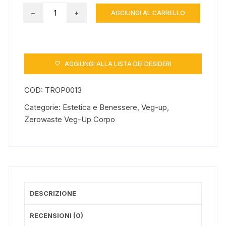
Detergente
AGGIUNGI AL CARRELLO
Solido
per
pelli
impure
AGGIUNGI ALLA LISTA DEI DESIDERI
Purifyng
quantità
COD:
TROP0013
Categorie:
Estetica e Benessere
,
Veg-up
,
Zerowaste Veg-Up Corpo
DESCRIZIONE
RECENSIONI (0)