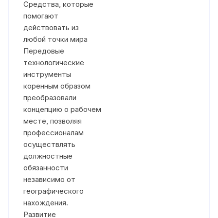
Средства, которые
помогают
действовать из
любой точки мира
Передовые
технологические
инструменты
коренным образом
преобразовали
концепцию о рабочем
месте, позволяя
профессионалам
осуществлять
должностные
обязанности
независимо от
географического
нахождения.
Развитие