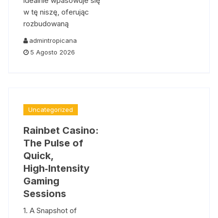
idealnie wpasowuje się
w tę niszę, oferując
rozbudowaną
admintropicana
5 Agosto 2026
Uncategorized
Rainbet Casino:
The Pulse of
Quick,
High‑Intensity
Gaming
Sessions
1. A Snapshot of