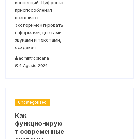
концепций. Цифровые
приспособления
позволяют
экспериментировать
с формами, цветами,
звуками и текстами,
создавая
admintropicana
6 Agosto 2026
Uncategorized
Как
функционирую
т современные