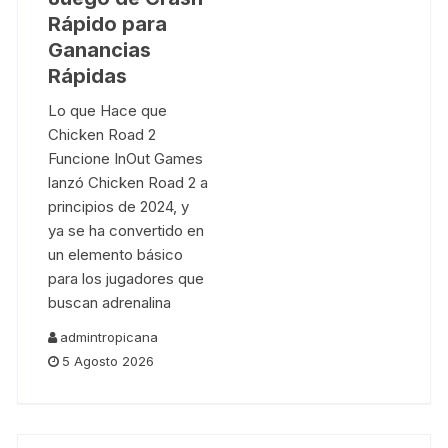
Rápido para
Ganancias
Rápidas
Lo que Hace que
Chicken Road 2
Funcione InOut Games
lanzó Chicken Road 2 a
principios de 2024, y
ya se ha convertido en
un elemento básico
para los jugadores que
buscan adrenalina
admintropicana
5 Agosto 2026