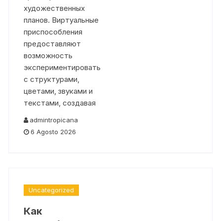
художественных
планов. Виртуальные
приспособления
предоставляют
возможность
экспериментировать
с структурами,
цветами, звуками и
текстами, создавая
admintropicana
6 Agosto 2026
Uncategorized
Как