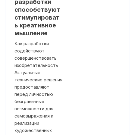
разработки
способствуют
стимулироват
ь креативное
мышление
Как разработки
содействуют
совершенствовать
изобретательность
Актуальные
технические решения
предоставляют
перед личностью
безграничные
возможности для
самовыражения и
реализации
художественных